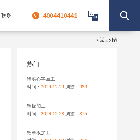
A
4004410441
联系
中
< 返回列表
热门
铝实心字加工
时间：
2019-12-23
浏览：
368
铝板加工
时间：
2019-12-23
浏览：
375
铝单板加工