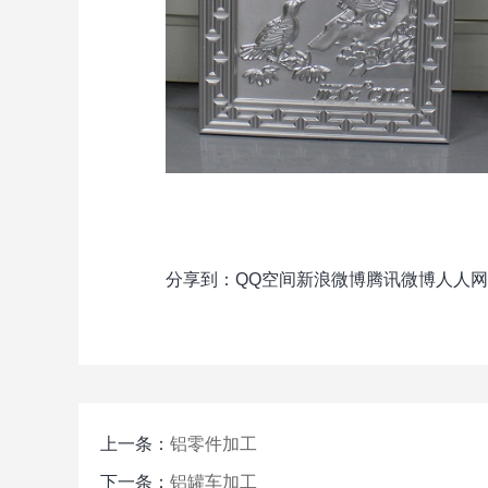
分享到：
QQ空间
新浪微博
腾讯微博
人人网
上一条：
铝零件加工
下一条：
铝罐车加工